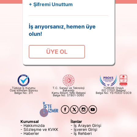
+ Şifremi Unuttum
İş arıyorsanız, hemen üye
olun!
ÜYE OL
Türkiye İş Kurumu
T.C. Sanayi ve Teknoloji
TÜRKAK Onaylı
Özel İstihdam Bürosu
Bakanlığı
ISO 27001 Belgesi
Belge No: 311
Kamu Bilişim Yetki Belgesi
Belge No: YS-FDED-D3C9
Belge No: STB01-3060
Kurumsal
İlanlar
- Hakkımızda
- İş Arayan Girişi
- Sözleşme ve KVKK
- İşveren Girişi
- Haberler
- İş Rehberi