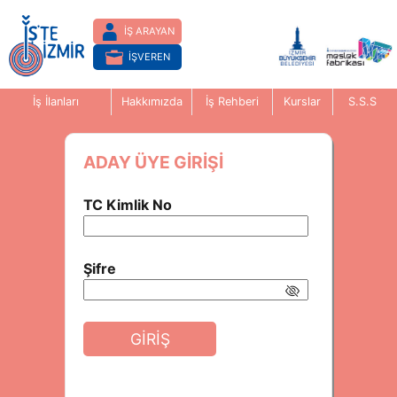
İŞ ARAYAN
İŞVEREN
İş İlanları
Hakkımızda
İş Rehberi
Kurslar
S.S.S
ADAY ÜYE GIRIŞI
TC Kimlik No
Şifre