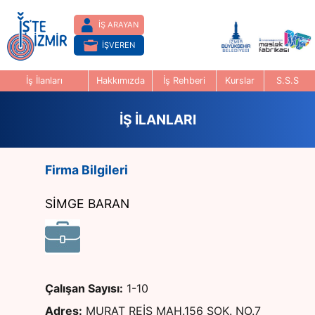
İŞ ARAYAN
İŞVEREN
İş İlanları
Hakkımızda
İş Rehberi
Kurslar
S.S.S
İŞ İLANLARI
Firma Bilgileri
SİMGE BARAN
Çalışan Sayısı:
1-10
Adres:
MURAT REİS MAH.156 SOK. NO.7