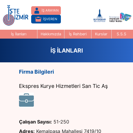
İŞ ARAYAN
İŞVEREN
İş İlanları
Hakkımızda
İş Rehberi
Kurslar
S.S.S
İŞ İLANLARI
Firma Bilgileri
Ekspres Kurye Hizmetleri San Tic Aş
Çalışan Sayısı:
51-250
Adres:
Kemalpaşa Mahallesi 7419/10