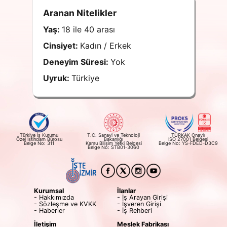
Aranan Nitelikler
Yaş:
18 ile 40 arası
Cinsiyet:
Kadın / Erkek
Deneyim Süresi:
Yok
Uyruk:
Türkiye
Türkiye İş Kurumu
T.C. Sanayi ve Teknoloji
TÜRKAK Onaylı
Özel İstihdam Bürosu
Bakanlığı
ISO 27001 Belgesi
Belge No: 311
Kamu Bilişim Yetki Belgesi
Belge No: YS-FDED-D3C9
Belge No: STB01-3060
Kurumsal
İlanlar
- Hakkımızda
- İş Arayan Girişi
- Sözleşme ve KVKK
- İşveren Girişi
- Haberler
- İş Rehberi
İletişim
Meslek Fabrikası