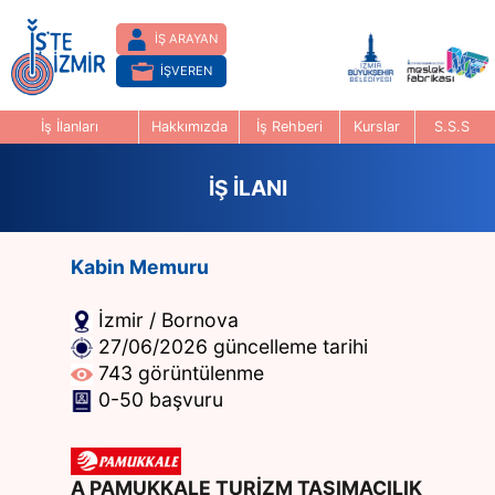
İŞ ARAYAN
İŞVEREN
İş İlanları
Hakkımızda
İş Rehberi
Kurslar
S.S.S
İŞ İLANI
Kabin Memuru
İzmir / Bornova
27/06/2026 güncelleme tarihi
743 görüntülenme
0-50 başvuru
A PAMUKKALE TURİZM TAŞIMACILIK