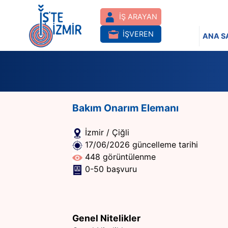
İŞ ARAYAN
İŞVEREN
ANA S
Bakım Onarım Elemanı
İzmir / Çiğli
17/06/2026 güncelleme tarihi
448 görüntülenme
0-50 başvuru
Genel Nitelikler