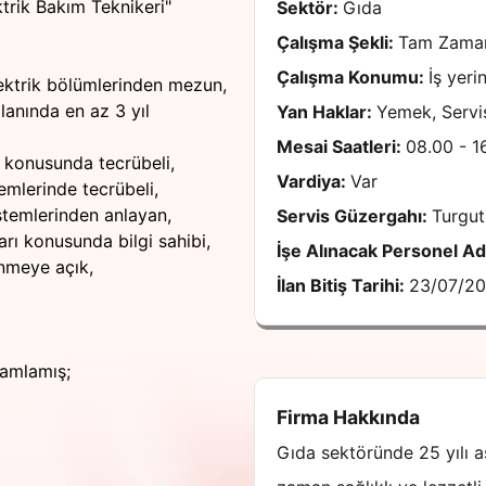
trik Bakım Teknikeri"
Sektör:
Gıda
Çalışma Şekli:
Tam Zaman
Çalışma Konumu:
İş yeri
Elektrik bölümlerinden mezun,
anında en az 3 yıl
Yan Haklar:
Yemek, Servi
Mesai Saatleri:
08.00 - 1
 konusunda tecrübeli,
Vardiya:
Var
temlerinde tecrübeli,
temlerinden anlayan,
Servis Güzergahı:
Turgut
arı konusunda bilgi sahibi,
İşe Alınacak Personel A
enmeye açık,
İlan Bitiş Tarihi:
23/07/2
mamlamış;
Firma Hakkında
Gıda sektöründe 25 yılı 