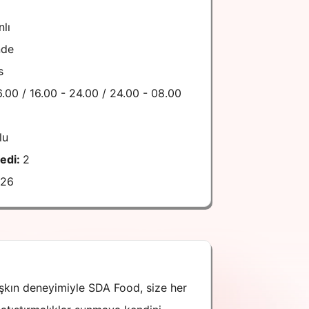
lı
nde
s
6.00 / 16.00 - 24.00 / 24.00 - 08.00
lu
dedi:
2
026
aşkın deneyimiyle SDA Food, size her