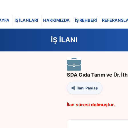
AYFA
İŞ İLANLARI
HAKKIMIZDA
İŞ REHBERİ
REFERANSL
İŞ İLANI
SDA Gıda Tarım ve Ür. İth. 
İlanı Paylaş
İlan süresi dolmuştur.