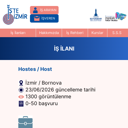
İŞ ARAYAN
İŞVEREN
İş İlanları
Hakkımızda
İş Rehberi
Kurslar
S.S.S
İŞ İLANI
Hostes / Host
İzmir / Bornova
23/06/2026 güncelleme tarihi
1300 görüntülenme
0-50 başvuru